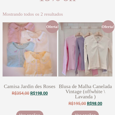
Mostrando todos os 2 resultados
Oferta!
Oferta!
Camisa Jardin des Roses
Blusa de Malha Canelada
Vintage (offwhite \
R$
354,00
R$
198,00
Lavanda )
R$
195,00
R$
98,00