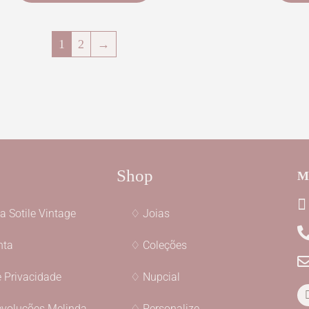
1
2
→
Shop
Me
a Sotile Vintage
♢ Joias
nta
♢ Coleções
e Privacidade
♢ Nupcial
evoluções Melinda
♢ Personalize