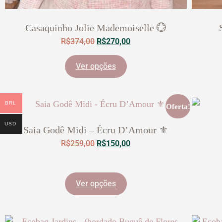
Casaquinho Jolie Mademoiselle 💮
R$
374,00
R$
270,00
Ver opções
BRL
Oferta!
USD
Saia Godê Midi – Écru D’Amour ⚜️
R$
259,00
R$
150,00
Ver opções