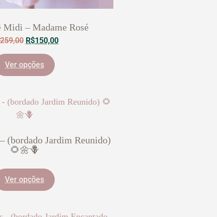
ê Midi – Madame Rosé
259,00
R$
150,00
Ver opções
 – (bordado Jardim Reunido)
🌻🌼🪻
Ver opções