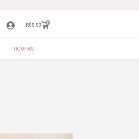
0
R$
0,00
♢ ROUPAS