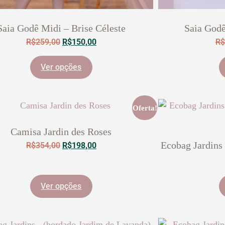
Saia Godê Midi – Brise Céleste
Saia God
R$
259,00
R$
150,00
R$
Ver opções
Oferta!
Camisa Jardin des Roses
Ecobag Jardins
R$
354,00
R$
198,00
Ver opções