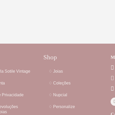
Shop
Me
la Sotile Vintage
♢ Joias
nta
♢ Coleções
e Privacidade
♢ Nupcial
evoluções
♢ Personalize
oias
Ca