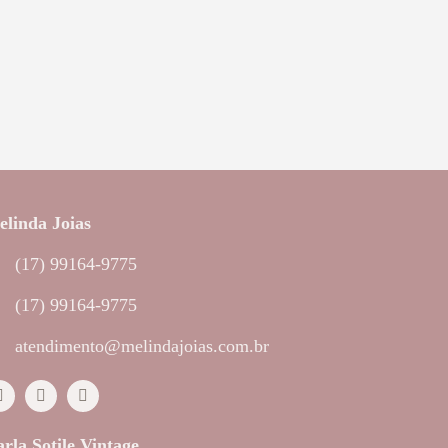
linda Joias
(17) 99164-9775
(17) 99164-9775
atendimento@melindajoias.com.br
rla Sotile Vintage