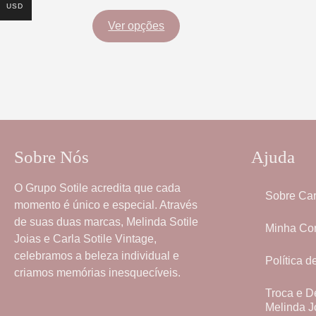
USD
Ver opções
Sobre Nós
Ajuda
O
Grupo Sotile
acredita que cada
Sobre Car
momento é único e especial. Através
de suas duas marcas,
Melinda Sotile
Minha Co
Joias
e
Carla Sotile Vintage
,
celebramos a beleza individual e
Política d
criamos memórias inesquecíveis.
Troca e D
Melinda J