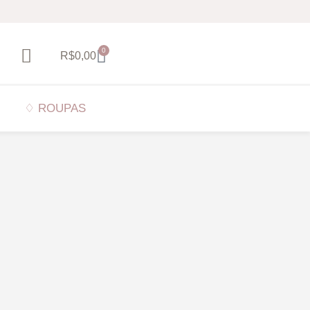
0
R$
0,00
♢ ROUPAS