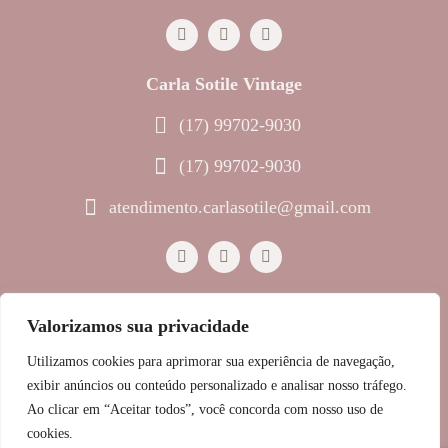
Carla Sotile Vintage
(17) 99702-9030
(17) 99702-9030
atendimento.carlasotile@gmail.com
Valorizamos sua privacidade
© 2023 Melinda Joias • Todos os direitos reservados
Utilizamos cookies para aprimorar sua experiência de navegação,
Política de Privacidade
exibir anúncios ou conteúdo personalizado e analisar nosso tráfego.
Ao clicar em “Aceitar todos”, você concorda com nosso uso de
GRUPO SOTILE
cookies.
RAZÃO SOCIAL: SOTILE SEGOBIA COMERCIO