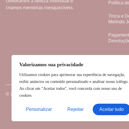
celebramos a beleza individual e
Política d
criamos memórias inesquecíveis.
Troca e D
Melinda J
Pagamento
Devoluçõ
Valorizamos sua privacidade
Utilizamos cookies para aprimorar sua experiência de navegação,
exibir anúncios ou conteúdo personalizado e analisar nosso tráfego.
Ao clicar em “Aceitar todos”, você concorda com nosso uso de
© 2023 Melinda Joias • Todos os direitos reservados
cookies.
Personalizar
Rejeitar
Aceitar tudo
RAZÃO SOCIAL: SOTILE SEGOBIA COM