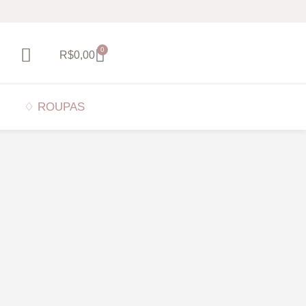
0
R$
0,00
♢ ROUPAS