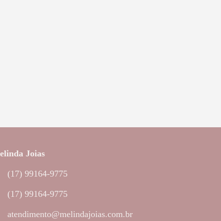
linda Joias
(17) 99164-9775
(17) 99164-9775
atendimento@melindajoias.com.br