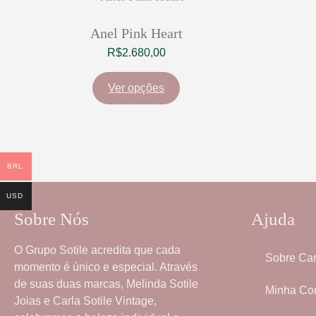
Anel Pink Heart
R$
2.680,00
Ver opções
BRL
USD
Sobre Nós
Ajuda
O
Grupo Sotile
acredita que cada
Sobre Car
momento é único e especial. Através
de suas duas marcas,
Melinda Sotile
Minha Co
Joias
e
Carla Sotile Vintage
,