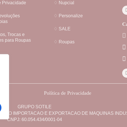
e Privacidade
♢ Nupcial
evoluções
♢ Personalize
oias
Ca
♢ SALE
s, Trocas e
es para Roupas
♢ Roupas
Política de Privacidade
GRUPO SOTILE
ERCIO IMPORTACAO E EXPORTACAO DE MAQUINAS INDUS
CNPJ: 60.054.434/0001-04