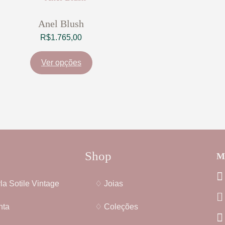
Anel Blush
R$
1.765,00
Ver opções
Shop
Me
la Sotile Vintage
♢ Joias
nta
♢ Coleções