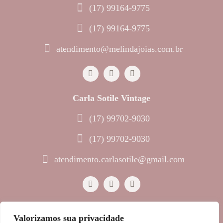
(17) 99164-9775
(17) 99164-9775
atendimento@melindajoias.com.br
Carla Sotile Vintage
(17) 99702-9030
(17) 99702-9030
atendimento.carlasotile@gmail.com
Valorizamos sua privacidade
© 2023 Melinda Joias • Todos os direitos reservados