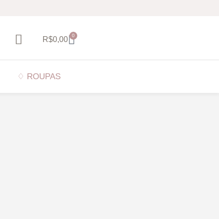
0
R$
0,00
♢ ROUPAS