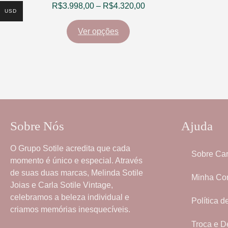
R$
3.998,00
–
R$
4.320,00
USD
Ver opções
Sobre Nós
Ajuda
O
Grupo Sotile
acredita que cada
Sobre Car
momento é único e especial. Através
de suas duas marcas,
Melinda Sotile
Minha Co
Joias
e
Carla Sotile Vintage
,
celebramos a beleza individual e
Política d
criamos memórias inesquecíveis.
Troca e D