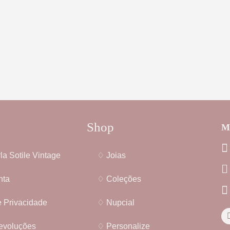
Shop
Me
la Sotile Vintage
♢ Joias
nta
♢ Coleções
e Privacidade
♢ Nupcial
evoluções
♢ Personalize