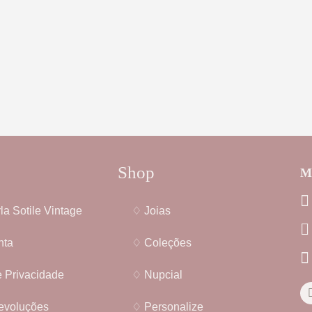
Shop
Me
la Sotile Vintage
♢ Joias
nta
♢ Coleções
e Privacidade
♢ Nupcial
evoluções
♢ Personalize