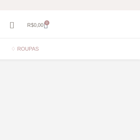
0
R$
0,00
♢ ROUPAS