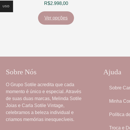
R$
2.998,00
USD
Ver opções
Sobre Nós
Ajuda
O
Grupo Sotile
acredita que cada
Sobre Car
momento é único e especial. Através
de suas duas marcas,
Melinda Sotile
Minha Co
Joias
e
Carla Sotile Vintage
,
celebramos a beleza individual e
Política d
criamos memórias inesquecíveis.
Troca e D