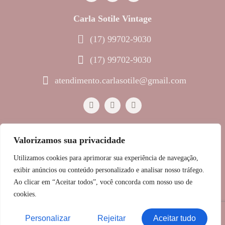
Carla Sotile Vintage
(17) 99702-9030
(17) 99702-9030
atendimento.carlasotile@gmail.com
Valorizamos sua privacidade
© 2023 Melinda Joias • Todos os direitos reservados
Utilizamos cookies para aprimorar sua experiência de navegação,
Política de Privacidade
exibir anúncios ou conteúdo personalizado e analisar nosso tráfego.
Ao clicar em “Aceitar todos”, você concorda com nosso uso de
GRUPO SOTILE
cookies.
RAZÃO SOCIAL: SOTILE SEGOBIA COMERCIO
IMPORTACAO E EXPORTACAO DE MAQUINAS
INDUSTRIAIS LTDA
Personalizar
Rejeitar
Aceitar tudo
CNPJ: 60.054.434/0001-04