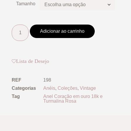
Tamanho
Adicionar ao carrinho
Lista de Desejo
REF
198
Categorias
Anéis
,
Coleções
,
Vintage
Tag
Anel Coração em ouro 18k e
Turmalina Rosa