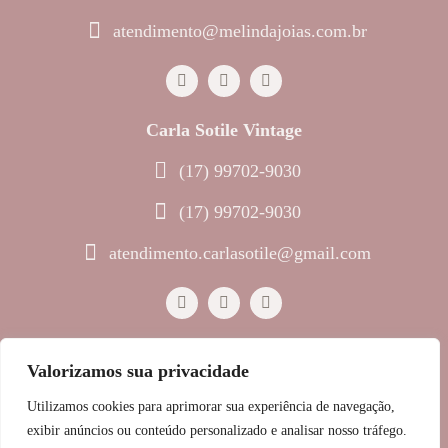
atendimento@melindajoias.com.br
Carla Sotile Vintage
(17) 99702-9030
(17) 99702-9030
atendimento.carlasotile@gmail.com
Valorizamos sua privacidade
© 2023 Melinda Joias • Todos os direitos reservados
Utilizamos cookies para aprimorar sua experiência de navegação,
Política de Privacidade
exibir anúncios ou conteúdo personalizado e analisar nosso tráfego.