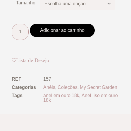
Tamanho
Adicionar ao carrinho
Lista de Desejo
REF
157
Categorias
Anéis
,
Coleções
,
My Secret Garden
Tags
anel em ouro 18k
,
Anel liso em ouro
18k