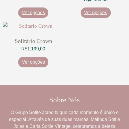
Ver opções
Ver opções
Solitário Crown
R$
1.199,00
Ver opções
Sobre Nós
O
Grupo Sotile
acredita que cada momento é único e
especial. Através de suas duas marcas,
Melinda Sotile
Joias
e
Carla Sotile Vintage
, celebramos a beleza