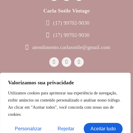
Carla Sotile Vintage
(17) 99702-9030
(17) 99702-9030
atendimento.carlasotile@gmail.com
Valorizamos sua privacidade
© 2023 Melinda Joias • Todos os direitos reservados
Utilizamos cookies para aprimorar sua experiência de navegação,
Política de Privacidade
exibir anúncios ou conteúdo personalizado e analisar nosso tráfego.
Ao clicar em “Aceitar todos”, você concorda com nosso uso de
GRUPO SOTILE
cookies.
RAZÃO SOCIAL: SOTILE SEGOBIA COMERCIO
IMPORTACAO E EXPORTACAO DE MAQUINAS
INDUSTRIAIS LTDA
Personalizar
Rejeitar
Aceitar tudo
CNPJ: 60.054.434/0001-04