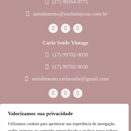
(17) 99164-9775
atendimento@melindajoias.com.br
Carla Sotile Vintage
(17) 99702-9030
(17) 99702-9030
atendimento.carlasotile@gmail.com
Valorizamos sua privacidade
© 2023 Melinda Joias • Todos os direitos reservados
Utilizamos cookies para aprimorar sua experiência de navegação,
Política de Privacidade
exibir anúncios ou conteúdo personalizado e analisar nosso tráfego.