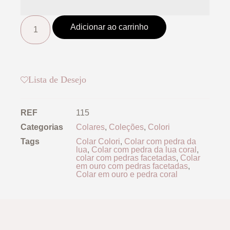
Adicionar ao carrinho
Lista de Desejo
REF
115
Categorias
Colares
,
Coleções
,
Colori
Tags
Colar Colori
,
Colar com pedra da
lua
,
Colar com pedra da lua coral
,
colar com pedras facetadas
,
Colar
em ouro com pedras facetadas
,
Colar em ouro e pedra coral