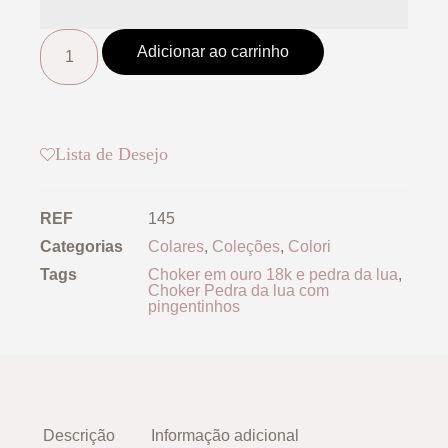
Adicionar ao carrinho
Lista de Desejo
REF
145
Categorias
Colares
,
Coleções
,
Colori
Tags
Choker em ouro 18k e pedra da lua
,
Choker Pedra da lua com
pingentinhos
Descrição
Informação adicional