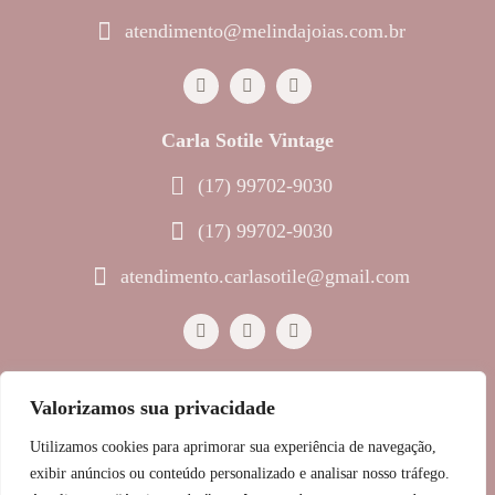
atendimento@melindajoias.com.br
Carla Sotile Vintage
(17) 99702-9030
(17) 99702-9030
atendimento.carlasotile@gmail.com
Valorizamos sua privacidade
© 2023 Melinda Joias • Todos os direitos reservados
Utilizamos cookies para aprimorar sua experiência de navegação,
Política de Privacidade
exibir anúncios ou conteúdo personalizado e analisar nosso tráfego.