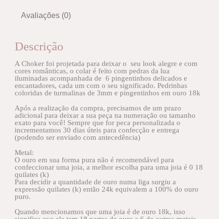
Avaliações (0)
Descrição
A Choker foi projetada para deixar o seu look alegre e com
cores românticas, o colar é feito com pedras da lua
iluminadas acompanhada de 6 pingentinhos delicados e
encantadores, cada um com o seu significado. Pedrinhas
coloridas de turmalinas de 3mm e pingentinhos em ouro 18k
Após a realização da compra, precisamos de um prazo
adicional para deixar a sua peça na numeração ou tamanho
exato para você! Sempre que for peca personalizada o
incrementamos 30 dias úteis para confecção e entrega
(podendo ser enviado com antecedência)
Metal:
O ouro em sua forma pura não é recomendável para
confeccionar uma joia, a melhor escolha para uma joia é 0 18
quilates (k)
Para decidir a quantidade de ouro numa liga surgiu a
expressão quilates (k) então 24k equivalem a 100% do ouro
puro.
Quando mencionamos que uma joia é de ouro 18k, isso
significa que ela tem 18 partes de ouro e 6 de outros metais,